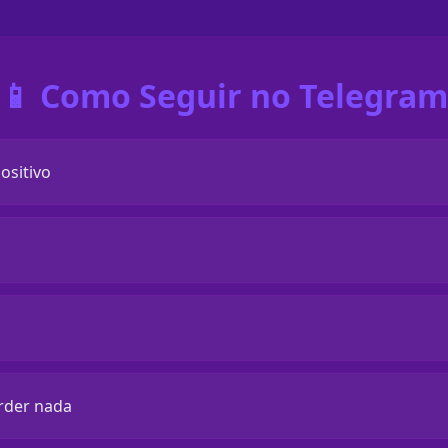
📱 Como Seguir no Telegram
ositivo
erder nada