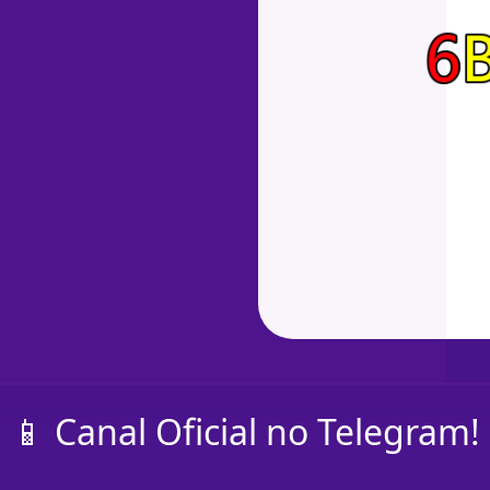
📱 Canal Oficial no Telegram!