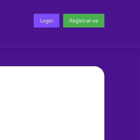
Login
Registrar-se