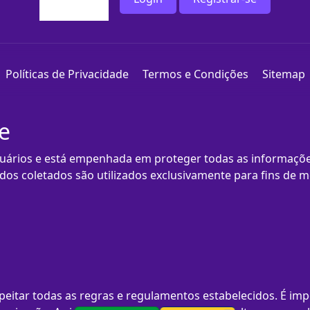
Políticas de Privacidade
Termos e Condições
Sitemap
de
usuários e está empenhada em proteger todas as informaçõe
os coletados são utilizados exclusivamente para fins de m
itar todas as regras e regulamentos estabelecidos. É imp