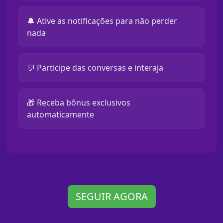
🔔 Ative as notificações para não perder
nada
💬 Participe das conversas e interaja
🎁 Receba bônus exclusivos
automaticamente
SEGUIR AGORA