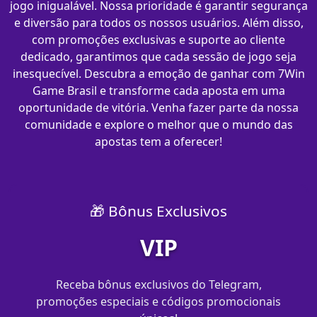
jogo inigualável. Nossa prioridade é garantir segurança
e diversão para todos os nossos usuários. Além disso,
com promoções exclusivas e suporte ao cliente
dedicado, garantimos que cada sessão de jogo seja
inesquecível. Descubra a emoção de ganhar com 7Win
Game Brasil e transforme cada aposta em uma
oportunidade de vitória. Venha fazer parte da nossa
comunidade e explore o melhor que o mundo das
apostas tem a oferecer!
🎁 Bônus Exclusivos
VIP
Receba bônus exclusivos do Telegram,
promoções especiais e códigos promocionais